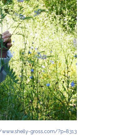
//www.shelly-gross.com/?p=8313